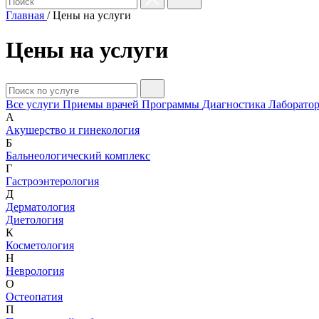
Главная
/
Цены на услуги
Цены на услуги
Все услуги
Приемы врачей
Программы
Диагностика
Лаборатор
А
Акушерство и гинекология
Б
Бальнеологический комплекс
Г
Гастроэнтерология
Д
Дерматология
Диетология
К
Косметология
Н
Неврология
О
Остеопатия
П