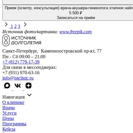
Прием (осмотр, консультация) врача-акушера-гинеколога этапное наб
5 500 ₽
Записаться на приём
1
2
3
Источник фото/картинки:
www.freepik.com
Санкт-Петербург, Каменноостровский пр-кт, 77
Пн - Сб 09:00 – 21:00
+7 (812) 779-17-39
Для связи в мессенджерах:
+7 (931) 970-63-16
info@istclinic.ru
Навигация
О клинике
Врачи
Услуги
Цены
Программы
Кейсы