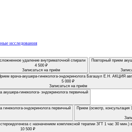
ные исследования
сложненное удаление внутриматочной спирали
Повторный прием акуш
4 500 ₽
Записаться на приём
Запис
Прием врача-акушера-гинеколога-эндокринолога Багашул Е.Н. АКЦИЯ ав
5 000 ₽
Записаться на приём
Прием (осмотр, биоэмпидансметрия, консультация 1 час 30 мин.) врача акушера-гинеколога- эндокринолога первичный
Прием (осмотр, биоэмпидансметрия, консультация 1 час 30 мин.) врача гинеколога-эндокринолога первичный
Прием (осмотр, консультация 
Зап
Прием (осмотр, консультация, интерпретация генетического теста или стероидогенеза с назначением комплексной
10 500 ₽