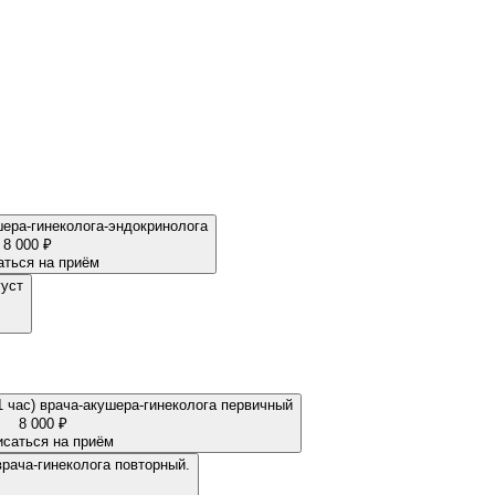
ера-гинеколога-эндокринолога
8 000 ₽
аться на приём
густ
1 час) врача-акушера-гинеколога первичный
8 000 ₽
исаться на приём
 терапии ЗГТ 1 час 30 мин.) врача-гинеколога повторный.