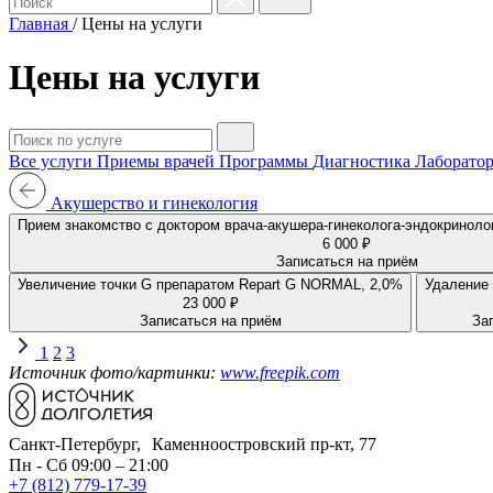
Главная
/
Цены на услуги
Цены на услуги
Все услуги
Приемы врачей
Программы
Диагностика
Лаборатор
Акушерство и гинекология
Прием знакомство с доктором врача-акушера-гинеколога
6 000 ₽
Записаться на приём
Увеличение точки G препаратом Repart G NORMAL, 2,0%
23 000 ₽
Записаться на приём
За
1
2
3
Источник фото/картинки:
www.freepik.com
Санкт-Петербург, Каменноостровский пр-кт, 77
Пн - Сб 09:00 – 21:00
+7 (812) 779-17-39