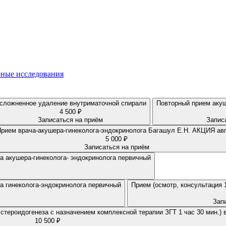
ные исследования
сложненное удаление внутриматочной спирали
Повторный прием акуш
4 500 ₽
Записаться на приём
Запис
Прием врача-акушера-гинеколога-эндокринолога Багашул Е.Н. АКЦИЯ ав
5 000 ₽
Записаться на приём
Прием (осмотр, биоэмпидансметрия, консультация 1 час 30 мин.) врача акушера-гинеколога- эндокринолога первичный
Прием (осмотр, биоэмпидансметрия, консультация 1 час 30 мин.) врача гинеколога-эндокринолога первичный
Прием (осмотр, консультация 
Зап
Прием (осмотр, консультация, интерпретация генетического теста или стероидогенеза с назначением комплексной
10 500 ₽