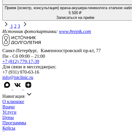
Прием (осмотр, консультация) врача-акушера-гинеколога этапное наб
5 500 ₽
Записаться на приём
1
2
3
Источник фото/картинки:
www.freepik.com
Санкт-Петербург, Каменноостровский пр-кт, 77
Пн - Сб 09:00 – 21:00
+7 (812) 779-17-39
Для связи в мессенджерах:
+7 (931) 970-63-16
info@istclinic.ru
Навигация
О клинике
Врачи
Услуги
Цены
Программы
Кейсы