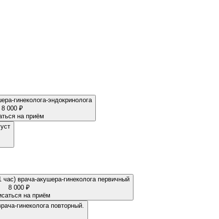
ера-гинеколога-эндокринолога
8 000 ₽
аться на приём
густ
1 час) врача-акушера-гинеколога первичный
8 000 ₽
исаться на приём
 терапии ЗГТ 1 час 30 мин.) врача-гинеколога повторный.