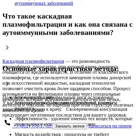
аутоиммунных заболеваний
Что такое каскадная
плазмофильтрация и как она связана с
аутоиммунными заболеваниями?
Каскадная плазмофильтрация
— это разновидность
плазмафереза, процедуры, при которой кровь пациента
Основные характеристики метода:
очищается от вредных веществ. В отличие от классического
плазмафереза, где используется замещение плазмы донорской
или искусственной жидкостью, каскадная технология
позволяет очистить кровь более щадящим способом. Процесс
основывается на фильтрации плазмы через специальные
Получите консультацию
Безопасность : минимальный риск осложнений
мембраны, которые задерживают патологические белки,
У вас остались вопросы по данной проблеме, советуем
благодаря использованию собственной плазмы
антитела и токсины, не нарушая при этом структуру полезных
пациента.
записаться на прием к врачу. Своевременная консультация
компонентов крови.
предупредит негативные последствия для вашего здоровья.
Эффективность : удаление именно тех веществ, которые
провоцируют аутоиммунную реакцию.
+7 (812) 779-17-39
Записаться на прием
Заказать звонок
Мягкость воздействия : процедура не требует