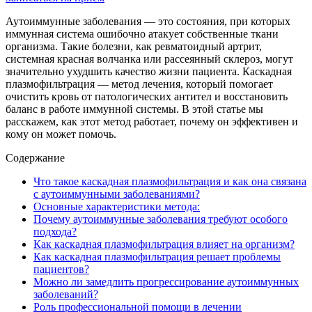
Аутоиммунные заболевания — это состояния, при которых
иммунная система ошибочно атакует собственные ткани
организма. Такие болезни, как ревматоидный артрит,
системная красная волчанка или рассеянный склероз, могут
значительно ухудшить качество жизни пациента. Каскадная
плазмофильтрация — метод лечения, который помогает
очистить кровь от патологических антител и восстановить
баланс в работе иммунной системы. В этой статье мы
расскажем, как этот метод работает, почему он эффективен и
кому он может помочь.
Содержание
Что такое каскадная плазмофильтрация и как она связана
с аутоиммунными заболеваниями?
Основные характеристики метода:
Почему аутоиммунные заболевания требуют особого
подхода?
Как каскадная плазмофильтрация влияет на организм?
Как каскадная плазмофильтрация решает проблемы
пациентов?
Можно ли замедлить прогрессирование аутоиммунных
заболеваний?
Роль профессиональной помощи в лечении