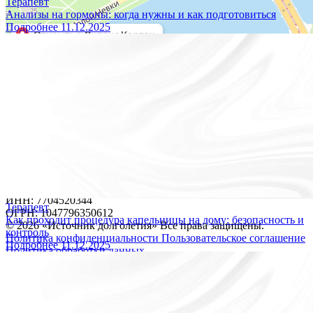
Терапевт
Анализы на гормоны: когда нужны и как подготовиться
Подробнее
11.12.2025
Построить маршрут
Мы принимаем к оплате:
Версия для слабовидящих
ОБЩЕСТВО С ОГРАНИЧЕННОЙ ОТВЕТСТВЕННОСТЬЮ
"ПРОЕКТ"
Лицензия № Л041-01148-78/00360218
Юридический адрес: 197022, город Санкт-Петербург .,
Каменноостровский пр-кт, д. 77, литер р, пом. 1-н
ИНН: 7704520344
Терапевт
ОГРН: 1047796350612
Как проходит процедура капельницы на дому: безопасность и
© 2026 «Источник долголетия» Все права защищены.
контроль
Политика конфиденциальности
Пользовательское соглашение
Подробнее
11.12.2025
Политика обработки данных
ИМЕЮТСЯ ПРОТИВОПОКАЗАНИЯ. НЕОБХОДИМА
КОНСУЛЬТАЦИЯ СПЕЦИАЛИСТА.
Записаться онлайн
Мы обрабатываем файлы cookie, чтобы улучшить работу