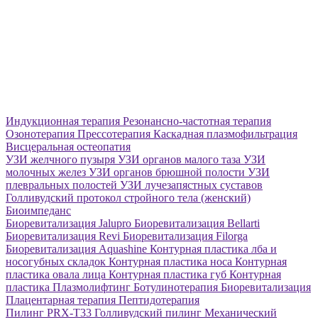
Индукционная терапия
Резонансно-частотная терапия
Озонотерапия
Прессотерапия
Каскадная плазмофильтрация
Висцеральная остеопатия
УЗИ желчного пузыря
УЗИ органов малого таза
УЗИ
молочных желез
УЗИ органов брюшной полости
УЗИ
плевральных полостей
УЗИ лучезапястных суставов
Голливудский протокол стройного тела (женский)
Биоимпеданс
Биоревитализация Jalupro
Биоревитализация Bellarti
Биоревитализация Revi
Биоревитализация Filorga
Биоревитализация Aquashine
Контурная пластика лба и
носогубных складок
Контурная пластика носа
Контурная
пластика овала лица
Контурная пластика губ
Контурная
пластика
Плазмолифтинг
Ботулинотерапия
Биоревитализация
Плацентарная терапия
Пептидотерапия
Пилинг PRX-T33
Голливудский пилинг
Механический