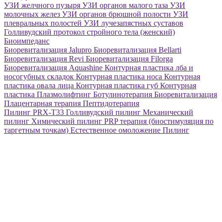
УЗИ желчного пузыря
УЗИ органов малого таза
УЗИ
молочных желез
УЗИ органов брюшной полости
УЗИ
плевральных полостей
УЗИ лучезапястных суставов
Голливудский протокол стройного тела (женский)
Биоимпеданс
Биоревитализация Jalupro
Биоревитализация Bellarti
Биоревитализация Revi
Биоревитализация Filorga
Биоревитализация Aquashine
Контурная пластика лба и
носогубных складок
Контурная пластика носа
Контурная
пластика овала лица
Контурная пластика губ
Контурная
пластика
Плазмолифтинг
Ботулинотерапия
Биоревитализация
Плацентарная терапия
Пептидотерапия
Пилинг PRX-T33
Голливудский пилинг
Механический
пилинг
Химический пилинг
PRP терапия (биостимуляция по
таргетным точкам)
Естественное омоложение
Пилинг