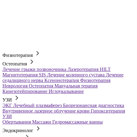
Физиотерапия
Остеопатия
Лечение грыжи позвоночника
Лазеротерапия HILT
Магнитотерапия SIS
Лечение коленного сустава
Лечение
седалищного нерва
Ксенонотерапия
Физиотерапия
Неврология
Остеопатия
Мануальная терапия
Кинезотейпирование
Иглоукалывание
УЗИ
ЭКГ
Лечебный плазмаферез
Биорезонансная диагностика
Внутривенное лазерное облучение крови
Гипокситерапия
УЗИ
Обертывания
Массажи
Гидромассажные ванны
Эндокринолог