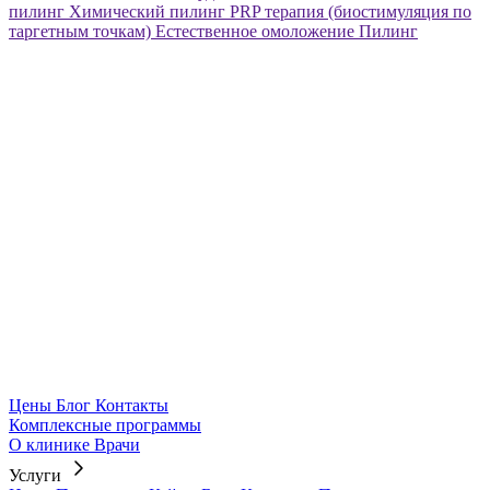
пилинг
Химический пилинг
PRP терапия (биостимуляция по
таргетным точкам)
Естественное омоложение
Пилинг
Цены
Блог
Контакты
Комплексные программы
О клинике
Врачи
Услуги