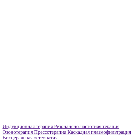
Индукционная терапия
Резонансно-частотная терапия
Озонотерапия
Прессотерапия
Каскадная плазмофильтрация
Висцеральная остеопатия