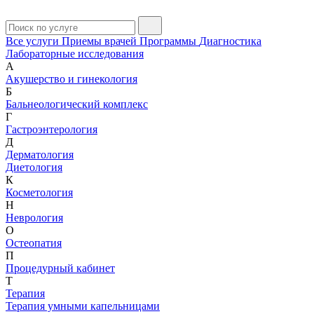
Все услуги
Приемы врачей
Программы
Диагностика
Лабораторные исследования
А
Акушерство и гинекология
Б
Бальнеологический комплекс
Г
Гастроэнтерология
Д
Дерматология
Диетология
К
Косметология
Н
Неврология
О
Остеопатия
П
Процедурный кабинет
Т
Терапия
Терапия умными капельницами