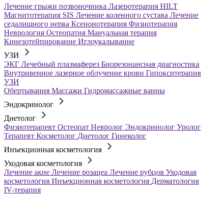
Лечение грыжи позвоночника
Лазеротерапия HILT
Магнитотерапия SIS
Лечение коленного сустава
Лечение
седалищного нерва
Ксенонотерапия
Физиотерапия
Неврология
Остеопатия
Мануальная терапия
Кинезотейпирование
Иглоукалывание
УЗИ
ЭКГ
Лечебный плазмаферез
Биорезонансная диагностика
Внутривенное лазерное облучение крови
Гипокситерапия
УЗИ
Обертывания
Массажи
Гидромассажные ванны
Эндокринолог
Диетолог
Физиотерапевт
Остеопат
Невролог
Эндокринолог
Уролог
Терапевт
Косметолог
Диетолог
Гинеколог
Инъекционная косметология
Уходовая косметология
Лечение акне
Лечение розацеа
Лечение рубцов
Уходовая
косметология
Инъекционная косметология
Дерматология
IV-терапия