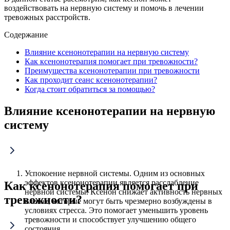
воздействовать на нервную систему и помочь в лечении
тревожных расстройств.
Содержание
Влияние ксенонотерапии на нервную систему
Как ксенонотерапия помогает при тревожности?
Преимущества ксенонотерапии при тревожности
Как проходит сеанс ксенонотерапии?
Когда стоит обратиться за помощью?
Влияние ксенонотерапии на нервную
систему
Успокоение нервной системы. Одним из основных
эффектов ксенонотерапии является расслабление
Как ксенонотерапия помогает при
нервной системы. Ксенон снижает активность нервных
тревожности?
клеток, которые могут быть чрезмерно возбуждены в
условиях стресса. Это помогает уменьшить уровень
тревожности и способствует улучшению общего
состояния.