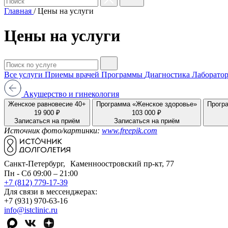
Главная
/
Цены на услуги
Цены на услуги
Все услуги
Приемы врачей
Программы
Диагностика
Лаборатор
Акушерство и гинекология
Женское равновесие 40+
Программа «Женское здоровье»
Прогр
19 900 ₽
103 000 ₽
Записаться на приём
Записаться на приём
Источник фото/картинки:
www.freepik.com
Санкт-Петербург, Каменноостровский пр-кт, 77
Пн - Сб 09:00 – 21:00
+7 (812) 779-17-39
Для связи в мессенджерах:
+7 (931) 970-63-16
info@istclinic.ru