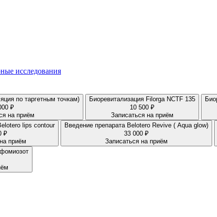
ные исследования
яция по таргетным точкам)
Биоревитализация Filorga NCTF 135
000 ₽
10 500 ₽
ся на приём
Записаться на приём
едение препарата Belotero lips contour
Введение препарата Belotero Revive ( Aqua glow)
0 ₽
33 000 ₽
на приём
Записаться на приём
мфомиозот
иём