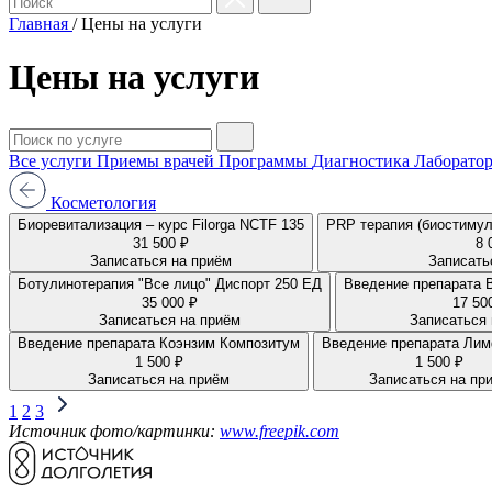
Главная
/
Цены на услуги
Цены на услуги
Все услуги
Приемы врачей
Программы
Диагностика
Лаборатор
Косметология
Биоревитализация – курс Filorga NCTF 135
PRP терапия (биостимул
31 500 ₽
8 
Записаться на приём
Записать
Ботулинотерапия "Все лицо" Диспорт 250 ЕД
Вв
35 000 ₽
17 50
Записаться на приём
Записаться 
Введение препарата Коэнзим Композитум
Введение препарата Ли
1 500 ₽
1 500 ₽
Записаться на приём
Записаться на пр
1
2
3
Источник фото/картинки:
www.freepik.com