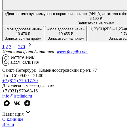
«Диагностика аутоиммунного поражения почек» (АНЦА, антитела к ба
6 190 ₽
Записаться на приём
«Моя здоровая няня»
«Моя здоровая няня»
1,25(OH)2D3 – 1,25-
10 470 ₽
10 455 ₽
2 7
Записаться на приём
Записаться на приём
Записатьс
1
2
3
…
270
Источник фото/картинки:
www.freepik.com
Санкт-Петербург, Каменноостровский пр-кт, 77
Пн - Сб 09:00 – 21:00
+7 (812) 779-17-39
Для связи в мессенджерах:
+7 (931) 970-63-16
info@istclinic.ru
Навигация
О клинике
Врачи