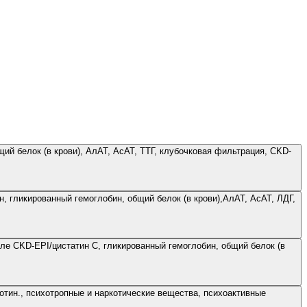
ий белок (в крови), АлАТ, АсАТ, ТТГ, клубочковая фильтрация, CKD-
 гликированный гемоглобин, общий белок (в крови),АлАТ, АсАТ, ЛДГ,
ле CKD-EPI/цистатин С, гликированный гемоглобин, общий белок (в
отин., психотропные и наркотические вещества, психоактивные