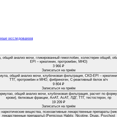
ные исследования
 общий анализ мочи, гликированный гемоглобин, холестерин общий, общ
EPI – креатинин, протромбин, МНО)
3 966 ₽
Записаться на приём
ула, общий анализ мочи, клубочковая фильтрация, CKD-EPI – креатинин,
ТТГ, протромбин и МНО, фибриноген, С-реактивный белок в/ч
9 804 ₽
Записаться на приём
рмулао, общий анализ мочи, клубочковая фильтрация, расчет по форму
крови), белковые фракции, АлАТ, АсАТ, ЛДГ, ТТГ, тестостерон, пр
19 209 ₽
Записаться на приём
 наркотические вещества, психоактивные лекарственные препараты (ник
лекарственные препараты) (Pernicious Habits: Nicotine, Drugs, Psychost