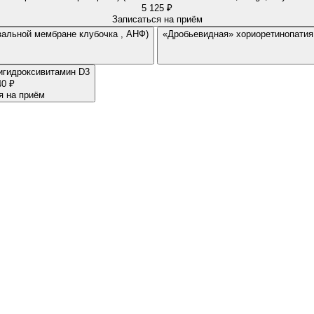
5 125 ₽
Записаться на приём
зальной мембране клубочка , АНФ)
«Дробьевидная» хориоретинопатия, 
дигидроксивитамин D3
40 ₽
я на приём