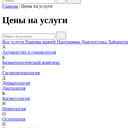
Главная
/
Цены на услуги
Цены на услуги
Все услуги
Приемы врачей
Программы
Диагностика
Лаборатор
А
Акушерство и гинекология
Б
Бальнеологический комплекс
Г
Гастроэнтерология
Д
Дерматология
Диетология
К
Косметология
Н
Неврология
О
Остеопатия
П