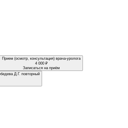
Прием (осмотр, консультация) врача-уролога
4 000 ₽
Записаться на приём
(осмотр, консультация) врача-уролога-андролога Лебедева Д.Г. повторный