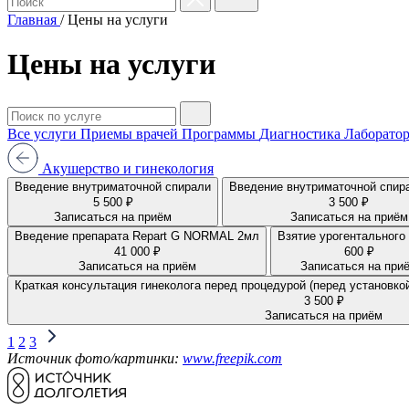
Главная
/
Цены на услуги
Цены на услуги
Все услуги
Приемы врачей
Программы
Диагностика
Лаборатор
Акушерство и гинекология
Введение внутриматочной спирали
Введение внутриматочной спира
5 500 ₽
3 500 ₽
Записаться на приём
Записаться на приём
Введение препарата Repart G NORMAL 2мл
Взятие урогентального
41 000 ₽
600 ₽
Записаться на приём
Записаться на при
Краткая консультация гинеколога перед процедурой (перед установк
3 500 ₽
Записаться на приём
1
2
3
Источник фото/картинки:
www.freepik.com