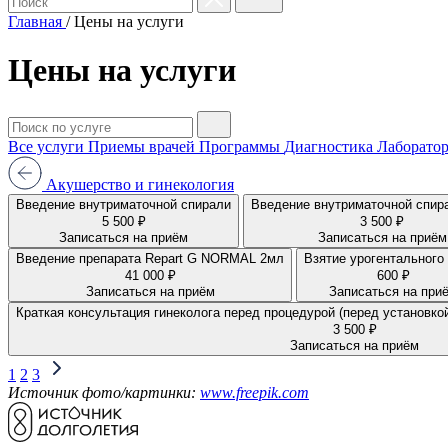
Главная
/
Цены на услуги
Цены на услуги
Все услуги
Приемы врачей
Программы
Диагностика
Лаборатор
Акушерство и гинекология
Введение внутриматочной спирали
Введение внутриматочной спира
5 500 ₽
3 500 ₽
Записаться на приём
Записаться на приём
Введение препарата Repart G NORMAL 2мл
Взятие урогентального
41 000 ₽
600 ₽
Записаться на приём
Записаться на при
Краткая консультация гинеколога перед процедурой (перед установк
3 500 ₽
Записаться на приём
1
2
3
Источник фото/картинки:
www.freepik.com