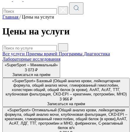
Главная
/
Цены на услуги
Цены на услуги
Все услуги
Приемы врачей
Программы
Диагностика
Лабораторные исследования
«SuperSport – Минимальный»
3 073 ₽
Записаться на приём
«SuperSport» Базовый (Общий анализ крови, лейкоцитарная
формула, общий анализ мочи, гликированный гемоглобин,
холестерин общий, общий белок (в крови), АлАТ, АсАТ, ТТГ,
клубочковая фильтрация, CKD-EPI – креатинин, протромбин, МНО)
3 966 ₽
Записаться на приём
«SuperSport» Оптимальный (Общий анализ крови, лейкоцитарная
формула, общий анализ мочи, клубочковая фильтрация, CKD-EPI –
креатинин, гликированный гемоглобин, общий белок (в крови),АлАТ,
АсАТ, ЛДГ, ТТГ, протромбин и МНО, фибриноген, С-реактивный
белок в/ч