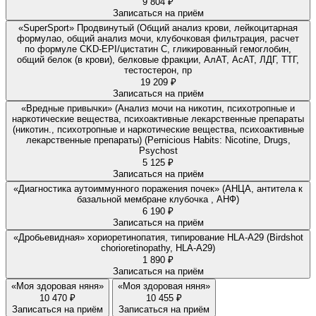
9 804 ₽
Записаться на приём
«SuperSport» Продвинутый (Общий анализ крови, лейкоцитарная
формулао, общий анализ мочи, клубочковая фильтрация, расчет
по формуле CKD-EPI/цистатин С, гликированный гемоглобин,
общий белок (в крови), белковые фракции, АлАТ, АсАТ, ЛДГ, ТТГ,
тестостерон, пр
19 209 ₽
Записаться на приём
«Вредные привычки» (Анализ мочи на никотин, психотропные и
наркотические вещества, психоактивные лекарственные препараты
(никотин., психотропные и наркотические вещества, психоактивные
лекарственные препараты) (Pernicious Habits: Nicotine, Drugs,
Psychost
5 125 ₽
Записаться на приём
«Диагностика аутоиммунного поражения почек» (АНЦА, антитела к
базальной мембране клубочка , АНФ)
6 190 ₽
Записаться на приём
«Дробьевидная» хориоретинопатия, типирование HLA-A29 (Birdshot
chorioretinopathy, HLA-A29)
1 890 ₽
Записаться на приём
«Моя здоровая няня»
«Моя здоровая няня»
10 470 ₽
10 455 ₽
Записаться на приём
Записаться на приём