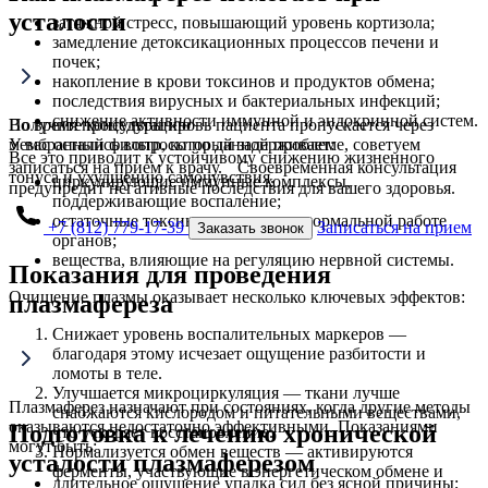
усталости
затяжной стресс, повышающий уровень кортизола;
замедление детоксикационных процессов печени и
почек;
накопление в крови токсинов и продуктов обмена;
последствия вирусных и бактериальных инфекций;
снижение активности иммунной и эндокринной систем.
Во время процедуры кровь пациента пропускается через
Получите консультацию
мембранный фильтр, который задерживает:
У вас остались вопросы по данной проблеме, советуем
Все это приводит к устойчивому снижению жизненного
записаться на прием к врачу. Своевременная консультация
тонуса и ухудшению самочувствия.
циркулирующие иммунные комплексы,
предупредит негативные последствия для вашего здоровья.
поддерживающие воспаление;
остаточные токсины, мешающие нормальной работе
+7 (812) 779-17-39
Записаться на прием
Заказать звонок
органов;
вещества, влияющие на регуляцию нервной системы.
Показания для проведения
Очищение плазмы оказывает несколько ключевых эффектов:
плазмафереза
Снижает уровень воспалительных маркеров —
благодаря этому исчезает ощущение разбитости и
ломоты в теле.
Улучшается микроциркуляция — ткани лучше
Плазмаферез назначают при состояниях, когда другие методы
снабжаются кислородом и питательными веществами,
оказываются недостаточно эффективными. Показаниями
Подготовка к лечению хронической
что ускоряет восстановление.
могут быть:
Нормализуется обмен веществ — активируются
усталости плазмаферезом
ферменты, участвующие в энергетическом обмене и
длительное ощущение упадка сил без ясной причины;