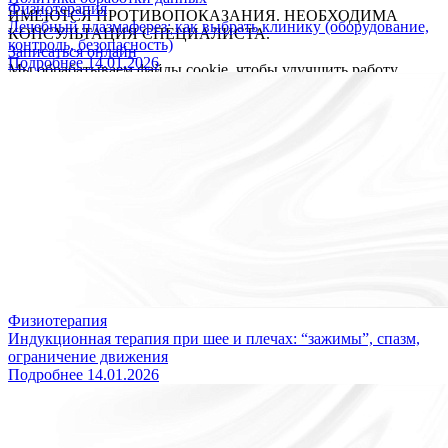
Физиотерапия
ИМЕЮТСЯ ПРОТИВОПОКАЗАНИЯ. НЕОБХОДИМА
Лечебный плазмаферез: как выбрать клинику (оборудование,
КОНСУЛЬТАЦИЯ СПЕЦИАЛИСТА.
контроль, безопасность)
Записаться онлайн
Подробнее
14.01.2026
Мы обрабатываем файлы cookie, чтобы улучшить работу
сайта. Продолжая пользоваться сайтом, вы даете
согласие на
обработку персональных данных
. Если вы хотите запретить
обработку файлов cookie, отключите cookie в настройках
вашего браузера.
OK
Уважаемые пациенты, в связи с перебоями в работе WhatsApp
и Telegram на территории РФ, уведомляем Вас о том, что
вопросы по записи можно направлять в MAX, привязанный к
номеру 8 (931) 970-63-16 или звоните по телефону 8 (812) 779-
17-39.
Благодарим за понимание!
OK
Физиотерапия
Индукционная терапия при шее и плечах: “зажимы”, спазм,
ограничение движения
Подробнее
14.01.2026