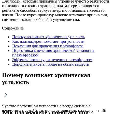
Для людей, которым привычны утреннее чувство разбитости
и сложности с концентрацией, плазмаферез становится
реальным способом вернуть энергию и повысить качество
жизни. После курса процедур многие отмечают прилив сил,
снижение головных болей и улучшение сна.
Содержание
Почему возникает хроническая усталость
Как плазмаферез помогает при усталости
Показания для проведения плазмафереза
Подготовка к лечению хронической усталости
плазмаферезом
Эффекты после курса лечения плазмаферезом
Дополнительное влияние на обмен веществ
Почему возникает хроническая
усталость
Чувство постоянной усталости не всегда связано с
переутомлением. Часто это следствие скрытых нарушений:
Как плазмаферез помогает при