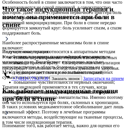
Особенность болей в спине заключается в том, что они часто
поддерживаются не одной причиной, а совокупностью
Что такое индукционная терапия и
факторов. Даже после устранения первичного триггера боль
почему она применяется при боли в
может сохраняться за счет мышечного напряжения и
нарушений микроциркуляции. При боли в спине нередко
спине
формируется замкнутый круг: боль усиливает спазм, а спазм
поддерживает боль.
Наиболее распространенные механизмы боли в спине
включают:
Индукционная терапия относится к аппаратным методам
Получите консультацию
воздействия, при которых используется переменное
У вас остались вопросы по данной проблеме, советуем
стойкое перенапряжение глубоких и поверхностных
магнитное поле. Воздействие направлено локально,
записаться на прием к врачу. Своевременная консультация
мышц;
непосредственно в область болевого синдрома на спине.
предупредит негативные последствия для вашего здоровья.
Метод не повреждает ткани и не вызывает выраженных
ухудшение местного кровоснабжения тканей;
субъективных ощущений.
+7 (812) 779-17-39
Записаться на прием
Заказать звонок
повышение чувствительности нервных окончаний;
Терапия индукцией применяется в тех случаях, когда
Как работает индукционная терапия
ограничение подвижности отдельных сегментов
необходимо мягко повлиять на мышцы, связки и нервные
позвоночника.
структуры без агрессивного вмешательства. Именно поэтому
при боли в спине
она часто используется при болях, склонных к хронизации.
В таких условиях медикаментозное обезболивание дает лишь
временный эффект. Поэтому в лечебные программы
включаются методы, воздействующие на тканевые процессы,
в том числе индукционная терапия.
Понимание того, как работает метод, важно для оценки его