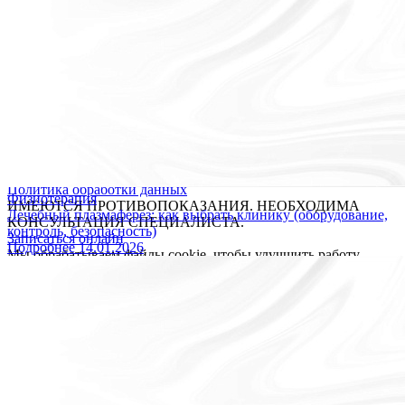
Версия для слабовидящих
ОБЩЕСТВО С ОГРАНИЧЕННОЙ ОТВЕТСТВЕННОСТЬЮ
"ПРОЕКТ"
Лицензия № Л041-01148-78/00360218
Юридический адрес: 197022, город Санкт-Петербург .,
Каменноостровский пр-кт, д. 77, литер р, пом. 1-н
ИНН: 7704520344
ОГРН: 1047796350612
© 2026 «Источник долголетия» Все права защищены.
Политика конфиденциальности
Пользовательское соглашение
Политика обработки данных
Физиотерапия
ИМЕЮТСЯ ПРОТИВОПОКАЗАНИЯ. НЕОБХОДИМА
Лечебный плазмаферез: как выбрать клинику (оборудование,
КОНСУЛЬТАЦИЯ СПЕЦИАЛИСТА.
контроль, безопасность)
Записаться онлайн
Подробнее
14.01.2026
Мы обрабатываем файлы cookie, чтобы улучшить работу
сайта. Продолжая пользоваться сайтом, вы даете
согласие на
обработку персональных данных
. Если вы хотите запретить
обработку файлов cookie, отключите cookie в настройках
вашего браузера.
OK
Уважаемые пациенты, в связи с перебоями в работе WhatsApp
и Telegram на территории РФ, уведомляем Вас о том, что
вопросы по записи можно направлять в MAX, привязанный к
номеру 8 (931) 970-63-16 или звоните по телефону 8 (812) 779-