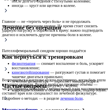
после долгого сидения с согнутыми коленями;
иногда — хруст или щелчки в колене.
Главное — не «терпеть через боль» и не продолжать
тренировки на прежнем уровне. На время стоит снизить
Лечение без операции
ударную нагрузку и обратиться к врачу: важно подтвердить
диагноз и исключить другие причины боли в колене.
Пателлофеморальный синдром хорошо поддаётся
консервативному лечению:
Как вернуться к тренировкам
физиотерапия
— снимает воспаление и боль, ускоряет
восстановление;
кинезиотейпирование
— разгружает сустав и помогает
чашечке двигаться правильно;
Возвращаться к нагрузке нужно постепенно, когда боль ушла
лечебная физкультура — укрепляет мышцы бедра и
и мышцы окрепли. Резкий выход на прежние объёмы —
Частые вопросы
ягодиц, что снимает нагрузку с колена;
частая причина рецидива. Оптимальный план восстановления
коррекция техники и объёма тренировок, подбор обуви.
составит врач или специалист по лечебной физкультуре.
Подробнее о методах — в разделе
лечения боли
.
Записаться на прием