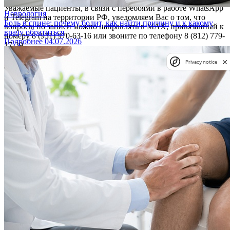
Уважаемые пациенты, в связи с перебоями в работе WhatsApp
Неврология
и Telegram на территории РФ, уведомляем Вас о том, что
Боль в спине: почему болит, как найти причину и к какому
вопросы по записи можно направлять в MAX, привязанный к
врачу обратиться
номеру 8 (931) 970-63-16 или звоните по телефону 8 (812) 779-
Подробнее
04.07.2026
17-39.
Благодарим за понимание!
Privacy notice
OK