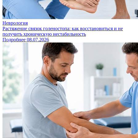
Неврология
Растяжение связок голеностопа: как восстановиться и не
получить хроническую нестабильность
Подробнее
08.07.2026
Открыть Блог
Закажите обратный звонок
Отправить
Нажимая на кнопку, вы даёте согласие на
обработку
персональных данных
и соглашаетесь c
политикой
конфиденциальности
.