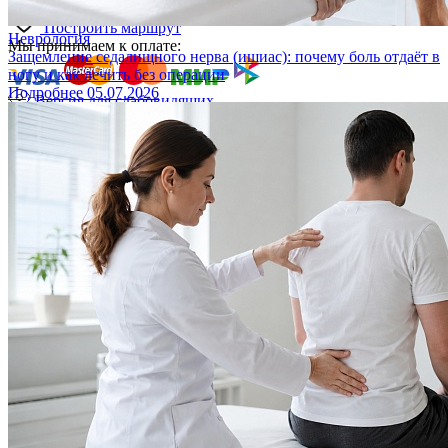
Построить маршрут
Неврология
Мы принимаем к оплате:
Защемление седалищного нерва (ишиас): почему боль отдаёт в
ногу и как лечить без операции
Подробнее
05.07.2026
Версия для слабовидящих
ОБЩЕСТВО С ОГРАНИЧЕННОЙ ОТВЕТСТВЕННОСТЬЮ
"ПРОЕКТ"
Лицензия № Л041-01148-78/00360218
Юридический адрес: 197022, город Санкт-Петербург .,
Каменноостровский пр-кт, д. 77, литер р, пом. 1-н
ИНН: 7704520344
ОГРН: 1047796350612
© 2026 «Источник долголетия» Все права защищены.
Политика конфиденциальности
Пользовательское соглашение
Политика обработки данных
ИМЕЮТСЯ ПРОТИВОПОКАЗАНИЯ. НЕОБХОДИМА
КОНСУЛЬТАЦИЯ СПЕЦИАЛИСТА.
Записаться онлайн
Мы обрабатываем файлы cookie, чтобы улучшить работу
сайта. Продолжая пользоваться сайтом, вы даете
согласие на
обработку персональных данных
. Если вы хотите запретить
обработку файлов cookie, отключите cookie в настройках
вашего браузера.
OK