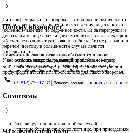
Пателлофеморальный синдром — это боль в передней части
колена, связанная с нарушением скольжения надколенника
Почему возникает
(коленной чашечки) по бедренной кости. Из-за перегрузки и
дисбаланса мышц чашечка двигается не по своей траектории,
и в суставе возникает раздражение и боль. Это не разрыв и не
перелом, поэтому в большинстве случаев лечится
консервативно.
Получите консультацию
резкий рост нагрузки или объёма тренировок;
У вас остались вопросы по данной проблеме, советуем
слабость мышц бедра и ягодиц, дисбаланс мышц;
особенности стопы (плоскостопие) и техники бега;
записаться на прием к врачу. Своевременная консультация
неудобная обувь и бег по жёсткому покрытию.
предупредит негативные последствия для вашего здоровья.
+7 (812) 779-17-39
Записаться на прием
Заказать звонок
Симптомы
боль вокруг или под коленной чашечкой;
усиление боли на спуске по лестнице, при приседаниях,
Что делать при боли