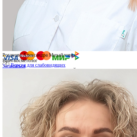
Построить маршрут
Мы принимаем к оплате:
Роганова Александра Михайловна
Врач-косметолог
Версия для слабовидящих
Записаться
ОБЩЕСТВО С ОГРАНИЧЕННОЙ ОТВЕТСТВЕННОСТЬЮ
"ПРОЕКТ"
Лицензия № Л041-01148-78/00360218
Юридический адрес: 197022, город Санкт-Петербург .,
Каменноостровский пр-кт, д. 77, литер р, пом. 1-н
ИНН: 7704520344
ОГРН: 1047796350612
© 2026 «Источник долголетия» Все права защищены.
Политика конфиденциальности
Пользовательское соглашение
Политика обработки данных
ИМЕЮТСЯ ПРОТИВОПОКАЗАНИЯ. НЕОБХОДИМА
КОНСУЛЬТАЦИЯ СПЕЦИАЛИСТА.
Записаться онлайн