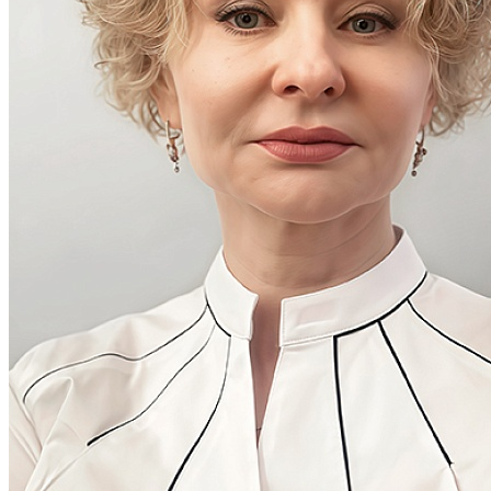
Мы обрабатываем файлы cookie, чтобы улучшить работу
сайта. Продолжая пользоваться сайтом, вы даете
согласие на
обработку персональных данных
. Если вы хотите запретить
обработку файлов cookie, отключите cookie в настройках
вашего браузера.
OK
Уважаемые пациенты, в связи с перебоями в работе WhatsApp
и Telegram на территории РФ, уведомляем Вас о том, что
вопросы по записи можно направлять в MAX, привязанный к
номеру 8 (931) 970-63-16 или звоните по телефону 8 (812) 779-
17-39.
Благодарим за понимание!
OK