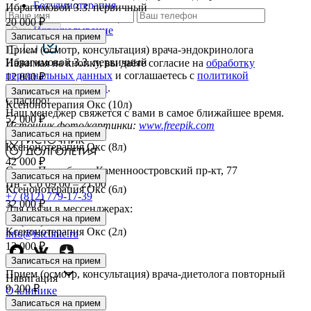
Ботулинотерапия
Ибрагимовой З.З. первичный
Умные капельницы
20 000 ₽
Иглоукалывание
Отправить
Записаться на прием
Прием (осмотр, консультация) врача-эндокринолога
Ибрагимовой З.З. первичный
Нажимая на кнопку, вы даёте согласие на
обработку
персональных данных
и соглашаетесь c
политикой
12 000 ₽
конфиденциальности
.
Записаться на прием
Спасибо!
Ксенонотерапия Окс (10л)
Наш менеджер свяжется с вами в самое ближайшее время.
52 000 ₽
Источник фото/картинки:
www.freepik.com
Записаться на прием
Ксенонотерапия Окс (8л)
42 000 ₽
Санкт-Петербург, Каменноостровский пр-кт, 77
Записаться на прием
Пн - Сб 09:00 – 21:00
Ксенонотерапия Окс (6л)
+7 (812) 779-17-39
32 000 ₽
Для связи в мессенджерах:
Записаться на прием
+7 (931) 970-63-16
Ксенонотерапия Окс (2л)
info@istclinic.ru
12 000 ₽
Записаться на прием
Прием (осмотр, консультация) врача-диетолога повторный
Навигация
9 200 ₽
О клинике
Врачи
Записаться на прием