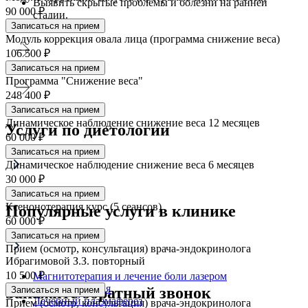
Выявить скрытые проблемы и болезни на ранней
90 000 ₽
стадии.
Записаться на прием
Модуль коррекция овала лица (программа снижение веса)
106 500 ₽
Записаться на прием
Программа "Снижение веса"
248 400 ₽
Записаться на прием
Динамическое наблюдение снижение веса 12 месяцев
Услуги по диетологии
60 000 ₽
Записаться на прием
Динамическое наблюдение снижение веса 6 месяцев
30 000 ₽
Записаться на прием
Биоимпеданс
Ксенонотерапия курс (5 сеансов)
Популярные услуги в клинике
60 000 ₽
Записаться на прием
Прием (осмотр, консультация) врача-эндокринолога
Ибрагимовой З.З. повторный
10 500 ₽
Магнитотерапия и лечение боли лазером
Ксенонотерапия
Закажите обратный звонок
Записаться на прием
Лечебный плазмаферез
Прием (осмотр, консультация) врача-эндокринолога