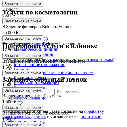
Записаться на прием
Канюля
Услуги по косметологии
850 ₽
Записаться на прием
Введение филлеров Belotero Volume
26 000 ₽
Записаться на прием
Пилинг PRX-T33
Введение препарата Belotero lips contour
Голливудский пилинг
Популярные услуги в клинике
Механический пилинг
17 500 ₽
Химический пилинг
Записаться на прием
PRP терапия (биостимуляция по таргетным точкам)
Введение препарата Коэнзим Композитум
Естественное омоложение
1 500 ₽
Пилинг
Магнитотерапия и лечение боли лазером
Записаться на прием
Ксенонотерапия
Закажите обратный звонок
Введение препарата Плацента Композитум
Лечебный плазмаферез
1 500 ₽
Ботулинотерапия
Записаться на прием
Умные капельницы
Введение препарата Траумель
Иглоукалывание
Отправить
1 500 ₽
Записаться на прием
Нажимая на кнопку, вы даёте согласие на
обработку
Введение препарата Лимфомиозот
персональных данных
и соглашаетесь c
политикой
1 500 ₽
конфиденциальности
.
Записаться на прием
Спасибо!