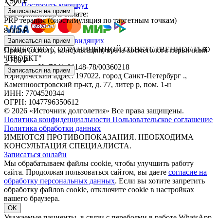
7 500 ₽
Построить маршрут
Записаться на прием
Мы принимаем к оплате:
PRP терапия (биостимуляция по таргетным точкам)
8 000 ₽
Версия для слабовидящих
Записаться на прием
ОБЩЕСТВО С ОГРАНИЧЕННОЙ ОТВЕТСТВЕННОСТЬЮ
Прием (осмотр, консультация) врача-косметолога первичный
"ПРОЕКТ"
3 700 ₽
Лицензия № Л041-01148-78/00360218
Записаться на прием
Юридический адрес: 197022, город Санкт-Петербург .,
Каменноостровский пр-кт, д. 77, литер р, пом. 1-н
ИНН: 7704520344
ОГРН: 1047796350612
© 2026 «Источник долголетия» Все права защищены.
Политика конфиденциальности
Пользовательское соглашение
Политика обработки данных
ИМЕЮТСЯ ПРОТИВОПОКАЗАНИЯ. НЕОБХОДИМА
КОНСУЛЬТАЦИЯ СПЕЦИАЛИСТА.
Записаться онлайн
Мы обрабатываем файлы cookie, чтобы улучшить работу
сайта. Продолжая пользоваться сайтом, вы даете
согласие на
обработку персональных данных
. Если вы хотите запретить
обработку файлов cookie, отключите cookie в настройках
вашего браузера.
OK
Уважаемые пациенты, в связи с перебоями в работе WhatsApp