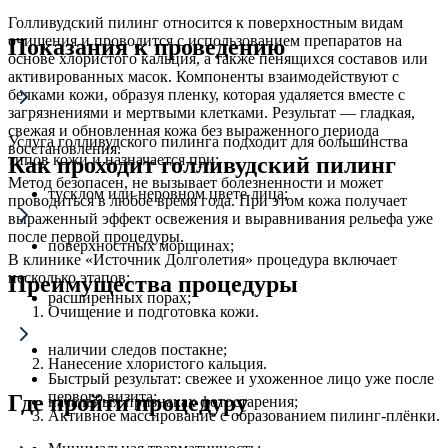
Голливудский пилинг относится к поверхностным видам
очищения и проводится с использованием препаратов на
Показания к проведению
основе хлористого кальция, а также пенящихся составов или
активированных масок. Компоненты взаимодействуют с
белками кожи, образуя пленку, которая удаляется вместе с
загрязнениями и мертвыми клетками. Результат — гладкая,
свежая и обновленная кожа без выраженного периода
Услуга голливудского пилинга подходит для большинства
восстановления.
типов кожи и назначается при:
Как проходит голливудский пилинг
Метод безопасен, не вызывает болезненности и может
тусклом или неровном цвете лица;
проводиться в любое время года. При этом кожа получает
выраженный эффект освежения и выравнивания рельефа уже
после первой процедуры.
поверхностных морщинах;
В клинике «Источник Долголетия» процедура включает
несколько этапов:
Преимущества процедуры
расширенных порах;
Очищение и подготовка кожи.
наличии следов постакне;
Нанесение хлористого кальция.
Быстрый результат: свежее и ухоженное лицо уже после
первого визита;
Где пройти процедуру
начальных признаках фотостарения;
Активное массирование с образованием пилинг-плёнки.