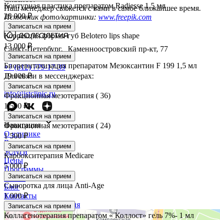
Контурная пластика препаратом Radiesse 1.5 мл
Наш менеджер свяжется с вами в самое ближайшее время.
28 000 ₽
Источник фото/картинки:
www.freepik.com
Записаться на прием
Коррекция формы губ Belotero lips shape
13 000 ₽
Санкт-Петербург, Каменноостровский пр-кт, 77
Записаться на прием
Пн - Сб 09:00 – 21:00
Биоревитализация препаратом Мезоксантин F 199 1,5 мл
+7 (812) 779-17-39
19 000 ₽
Для связи в мессенджерах:
+7 (931) 970-63-16
Записаться на прием
info@istclinic.ru
Фракционная мезотерапия ( 36)
1 500 ₽
Записаться на прием
Навигация
Фракционная мезотерапия ( 24)
О клинике
1 500 ₽
Врачи
Записаться на прием
Услуги
Карбокситерапия Medicare
Цены
5 000 ₽
Программы
Записаться на прием
Кейсы
Сыворотка для лица Anti-Age
Блог
1 000 ₽
Контакты
Правовая информация
Записаться на прием
Коллагенотерапия препаратом « Коллост» гель 7%- 1 мл