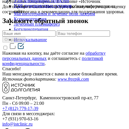
УЗИ плевральных полостей
нарушениях пищеварения. В клинике «Источник
УЗИ лучезапястных суставов
Прозрачная стоимость и подробная информация на
Долголетия» в Санкт-Петербурге вы получите точную оценку
сайте.
состояния органа и рекомендации для поддержания здоровья.
Магнитотерапия и лечение боли лазером
Ксенонотерапия
Закажите обратный звонок
Лечебный плазмаферез
Ботулинотерапия
Умные капельницы
Иглоукалывание
Отправить
Нажимая на кнопку, вы даёте согласие на
обработку
персональных данных
и соглашаетесь c
политикой
конфиденциальности
.
Спасибо!
Наш менеджер свяжется с вами в самое ближайшее время.
Источник фото/картинки:
www.freepik.com
Санкт-Петербург, Каменноостровский пр-кт, 77
Пн - Сб 09:00 – 21:00
+7 (812) 779-17-39
Для связи в мессенджерах:
+7 (931) 970-63-16
info@istclinic.ru