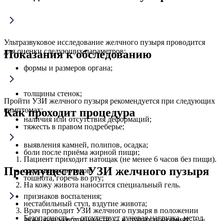
Ультразвуковое исследование желчного пузыря проводится
для оценки следующих параметров:
Показания к обследованию
формы и размеров органа;
толщины стенок;
Пройти УЗИ желчного пузыря рекомендуется при следующих
симптомах:
Как проходит процедура
наличия или отсутствия деформаций;
тяжесть в правом подреберье;
выявления камней, полипов, осадка;
боли после приёма жирной пищи;
Пациент приходит натощак (не менее 6 часов без пищи).
Преимущества УЗИ желчного пузыря
состояния протоков;
тошнота, горечь во рту;
На кожу живота наносится специальный гель.
признаков воспаления;
нестабильный стул, вздутие живота;
Врач проводит УЗИ желчного пузыря в положении
Безопасность — отсутствует лучевая нагрузка, метод
лежа, при необходимости — в других проекциях.