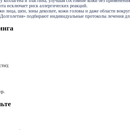
у коллагена и эластина, улучшая состояние кожи без применени
нта исключает риск аллергических реакций.
жи лица, шеи, зоны декольте, кожи головы и даже области вокруг
 Долголетия» подбирают индивидуальные протоколы лечения для
инга
ти);
ур.
льте