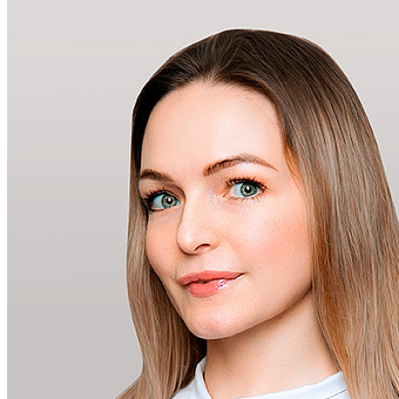
Введение филлеров Belotero Volume
26 000 ₽
Записаться на прием
Введение препарата Belotero lips contour
17 500 ₽
Записаться на прием
Введение препарата Коэнзим Композитум
1 500 ₽
Записаться на прием
Введение препарата Плацента Композитум
1 500 ₽
Записаться на прием
Введение препарата Траумель
1 500 ₽
Записаться на прием
Введение препарата Лимфомиозот
1 500 ₽
Записаться на прием
Контурная пластика препаратом Radiesse 1.5 мл
28 000 ₽
Записаться на прием
Коррекция формы губ Belotero lips shape