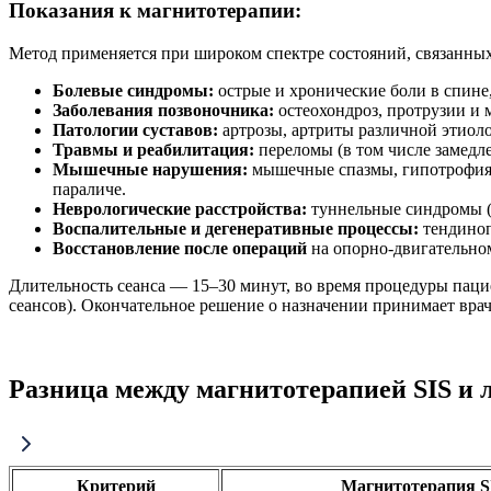
Показания к магнитотерапии:
Метод применяется при широком спектре состояний, связанных
Болевые синдромы:
острые и хронические боли в спине
Заболевания позвоночника:
остеохондроз, протрузии и
Патологии суставов:
артрозы, артриты различной этиол
Травмы и реабилитация:
переломы (в том числе замедл
Мышечные нарушения:
мышечные спазмы, гипотрофия и
параличе.
Неврологические расстройства:
туннельные синдромы (
Воспалительные и дегенеративные процессы:
тендиноп
Восстановление после операций
на опорно-двигательном
Длительность сеанса — 15–30 минут, во время процедуры паци
сеансов). Окончательное решение о назначении принимает врач
Разница между магнитотерапией SIS и 
Критерий
Магнитотерапия S