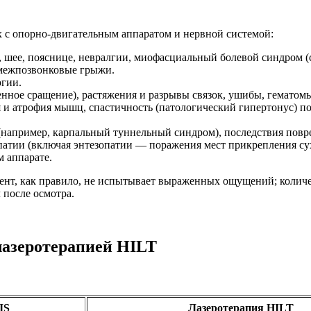
 с опорно-двигательным аппаратом и нервной системой:
, шее, пояснице, невралгии, миофасциальный болевой синдром 
 межпозвонковые грыжи.
огии.
енное сращение), растяжения и разрывы связок, ушибы, гематом
 атрофия мышц, спастичность (патологический гипертонус) по
например, карпальный туннельный синдром), последствия повр
атии (включая энтезопатии — поражения мест прикрепления сух
 аппарате.
ент, как правило, не испытывает выраженных ощущений; количес
 после осмотра.
лазеротерапией HILT
IS
Лазеротерапия HILT