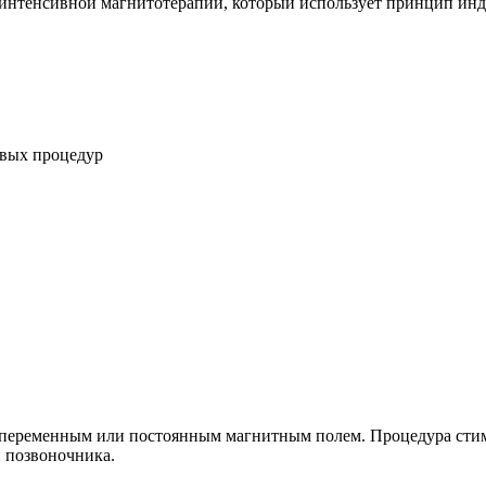
окоинтенсивной магнитотерапии, который использует принцип ин
рвых процедур
 переменным или постоянным магнитным полем. Процедура стим
и позвоночника.