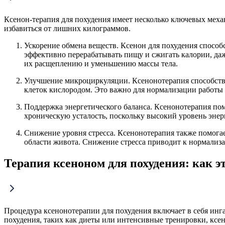
Ксенон-терапия для похудения имеет несколько ключевых меха
избавиться от лишних килограммов.
Ускорение обмена веществ. Ксенон для похудения способс
эффективно перерабатывать пищу и сжигать калории, даж
их расщеплению и уменьшению массы тела.
Улучшение микроциркуляции. Ксенонотерапия способству
клеток кислородом. Это важно для нормализации работы в
Поддержка энергетического баланса. Ксенонотерапия по
хроническую усталость, поскольку высокий уровень энер
Снижение уровня стресса. Ксенонотерапия также помогае
области живота. Снижение стресса приводит к нормализ
Терапия ксеноном для похудения: как э
Процедура ксенонотерапии для похудения включает в себя инга
похудения, таких как диеты или интенсивные тренировки, ксен