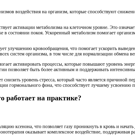
низмов воздействия на организм, которые способствуют снижени
твует активации метаболизма на клеточном уровне. Это означает,
е в состоянии покоя. Ускоренный метаболизм помогает организм
ет улучшению кровообращения, что помогает ускорить выведени
сех систем организма, в том числе для нормализации обмена ве
могает активировать процессы, которые повышают уровень энер
гии позволяет быть более активным и поддерживать интенсивные
т снизить уровень стресса, который часто является причиной п
ации гормонального фона, что способствует лучшему усвоению 
то работает на практике?
ляцию ксенона, что позволяет газу проникнуть в кровь и начать
онотерапия оказывает комплексное воздействие, поддерживая ра