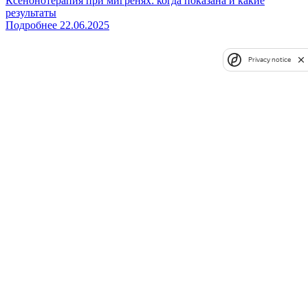
Ксенонотерапия при мигренях: когда показана и какие
результаты
Подробнее
22.06.2025
Privacy notice