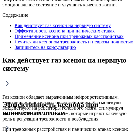
эмоциональное состояние и улучшить качество жизни.
Содержание
Как действует газ ксенон на нервную систему
Эффективность ксенона при панических атаках
Применение ксенона при тревожных расстройствах
Лечится ли ксеноном тревожность и неврозы полностью
Запишитесь на консультацию
Как действует газ ксенон на нервную
систему
Газ ксенон обладает выраженным нейропротективным,
седативным и антистрессовым действием. Его молекулы
Эффективность ксенона при
воздействуют на рецепторы головного мозга, стимулируя
панических атаках
работу ГАМК- и NMDA-систем, которые играют ключевую
роль в регуляции тревожности и возбуждения.
При тревожных расстройствах и панических атаках ксенон: