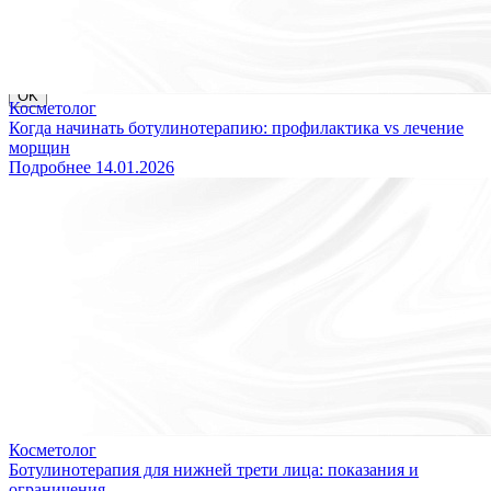
вопросы по записи можно направлять в MAX, привязанный к
номеру 8 (931) 970-63-16 или звоните по телефону 8 (812) 779-
17-39.
Благодарим за понимание!
OK
Косметолог
Когда начинать ботулинотерапию: профилактика vs лечение
морщин
Подробнее
14.01.2026
Косметолог
Ботулинотерапия для нижней трети лица: показания и
ограничения