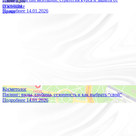
Навигация
рецидива
О клинике
Подробнее
14.01.2026
Врачи
Услуги
Цены
Программы
Кейсы
Блог
Контакты
Правовая информация
Косметолог
Пилинг: виды, глубина, сезонность и как выбрать “свой”
Подробнее
14.01.2026