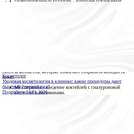
Гидролизованный коллаген – наиболее усваиваемая
общего образа жизни.
Сохранить уровень коллагена и замедлить процессы старения
форма, легко проникающая в ткани.
помогают правильное питание, прием добавок,
косметологические процедуры и защита кожи от вредных
Коллагеновые пептиды – активируют выработку
факторов. Комплексный подход позволяет достичь наилучших
собственного коллагена.
результатов.
Эффективность таких добавок зависит от их состава –
В медицинском центре «Источник Долголетия» мы
наличие витамина C, цинка и гиалуроновой кислоты
предлагаем современные методы омоложения, направленные
усиливает их действие.
на восстановление коллагена. Запишитесь на консультацию,
чтобы подобрать оптимальное решение для вашей кожи!
3. Косметические процедуры
Современная
косметология
предлагает методы стимуляции
синтеза коллагена, которые помогают сохранить молодость
Косметолог
кожи:
Уходовая косметология в клинике: какие процедуры дают
быстрый “свежий вид”
Мезотерапия – введение коктейлей с гиалуроновой
Подробнее
14.01.2026
кислотой и витаминами.
Открыть Блог
Лазерное омоложение – стимулирует выработку нового
коллагена.
Микротоковая терапия – улучшает циркуляцию крови и
способствует регенерации клеток.