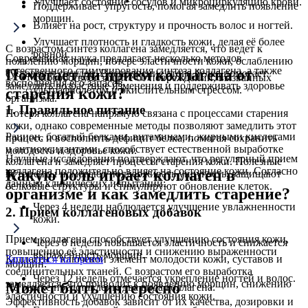
Улучшает состояние сосудов и микроциркуляцию крови.
Поддерживает упругость, помогая замедлить появление
морщин.
Влияет на рост, структуру и прочность волос и ногтей.
Улучшает плотность и гладкость кожи, делая её более
С возрастом синтез коллагена замедляется, что ведет к
ровной.
Современная наука предлагает несколько методов
появлению морщин, потере эластичности кожи, ослаблению
естественного стимулирования синтеза коллагена, а также
Помогает ли прием коллагена от
суставов и сосудов. Восполнение этого белка помогает
Способствует защите от повреждений, вызванных
восполнения его запасов.
замедлить возрастные изменения и поддерживать здоровье
ультрафиолетом и окислительным стрессом.
старения кожи?
организма.
1. Правильное питание
Потеря коллагена напрямую связана с процессами старения
кожи, однако современные методы позволяют замедлить этот
Рацион, богатый белками, витаминами, жирными кислотами
процесс и восполнить дефицит белка, помогая сохранить
и антиоксидантами, способствует естественной выработке
молодость и здоровье кожи.
Научные исследования подтверждают, что регулярный прием
коллагена и замедляет процессы старения кожи. Полезные
коллагена положительно влияет на состояние кожи. Согласно
Какую роль играет коллаген в
нутриенты помогают поддерживать упругость, защищают
данным клинических испытаний:
белковые структуры и стимулируют обновление клеток.
организме и как замедлить старение?
Через 4 недели наблюдается улучшение увлажненности
2. Прием коллагеновых добавок
кожи.
Прием коллагена способствует улучшению состояния кожи,
Через 8 недель повышается эластичность и снижается
повышению её эластичности и снижению выраженности
выраженность морщин.
Коллаген – ключевой элемент молодости кожи, суставов и
Записаться на прием
морщин.
соединительных тканей. С возрастом его выработка
Через 12 недель отмечается укрепление ногтей и волос.
замедляется, что приводит к появлению морщин, снижению
Может быть интересно
На рынке представлены два вида коллагена:
эластичности и ухудшению состояния кожи.
Эффективность добавок зависит от их качества, дозировки и