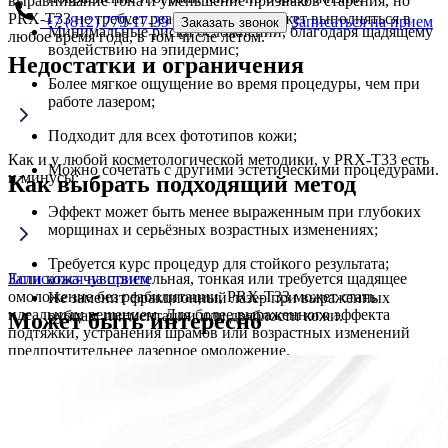
выравнивание тона и уменьшение признаков старения, но
PRX-T33 не требует реабилитации и может выполняться в
+7 (812) 779-17-39
Записаться на прием
Заказать звонок
Минимальные риски осложнений, благодаря щадящему
любое время года, в том числе летом.
воздействию на эпидермис;
Недостатки и ограничения
Более мягкое ощущение во время процедуры, чем при
работе лазером;
Подходит для всех фототипов кожи;
Как и у любой косметологической методики, у PRX-T33 есть
Можно сочетать с другими эстетическими процедурами.
и минусы:
Как выбрать подходящий метод
Эффект может быть менее выраженным при глубоких
морщинах и серьёзных возрастных изменениях;
Требуется курс процедур для стойкого результата;
Если кожа чувствительная, тонкая или требуется щадящее
Записаться на прием
омоложение без реабилитации, PRX-T33 может стать
Не заменит фракционный лазер при выраженных
идеальным решением. Для более выраженного эффекта
рубцах, пигментации или дряблости кожи.
Может быть интересно
подтяжки, устранения шрамов или возрастных изменений
предпочтительнее лазерное омоложение.
Оптимальный вариант подбирается врачом-косметологом
после оценки состояния кожи, противопоказаний и
эстетических целей.