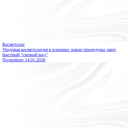
Чтобы узнать, подходит ли PRX-T33 именно вам, запишитесь
на приём в клинику «Источник Долголетия» через
наш
официальный сайт
. Специалист подскажет, какая методика
даст лучший результат для вашей кожи.
Косметолог
Уходовая косметология в клинике: какие процедуры дают
быстрый “свежий вид”
Подробнее
14.01.2026
Открыть Блог
Закажите обратный звонок
Отправить