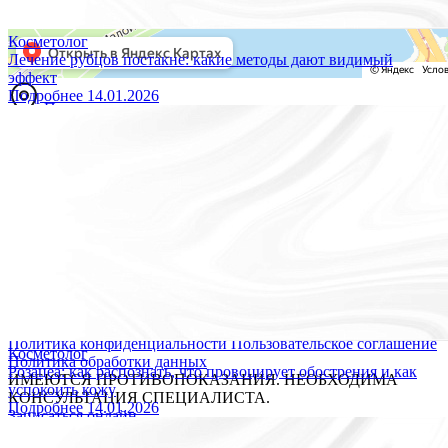
Косметолог
Лечение рубцов постакне: какие методы дают видимый
эффект
Подробнее
14.01.2026
Построить маршрут
Мы принимаем к оплате:
Версия для слабовидящих
ОБЩЕСТВО С ОГРАНИЧЕННОЙ ОТВЕТСТВЕННОСТЬЮ
"ПРОЕКТ"
Лицензия № Л041-01148-78/00360218
Юридический адрес: 197022, город Санкт-Петербург .,
Каменноостровский пр-кт, д. 77, литер р, пом. 1-н
ИНН: 7704520344
ОГРН: 1047796350612
© 2026 «Источник долголетия» Все права защищены.
Политика конфиденциальности
Пользовательское соглашение
Косметолог
Политика обработки данных
Розацеа: как распознать, что провоцирует обострения и как
ИМЕЮТСЯ ПРОТИВОПОКАЗАНИЯ. НЕОБХОДИМА
успокоить кожу
КОНСУЛЬТАЦИЯ СПЕЦИАЛИСТА.
Подробнее
14.01.2026
Записаться онлайн
Мы обрабатываем файлы cookie, чтобы улучшить работу