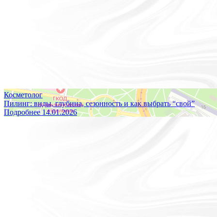
Кейсы
Блог
Контакты
Правовая информация
Косметолог
Пилинг: виды, глубина, сезонность и как выбрать “свой”
Подробнее
14.01.2026