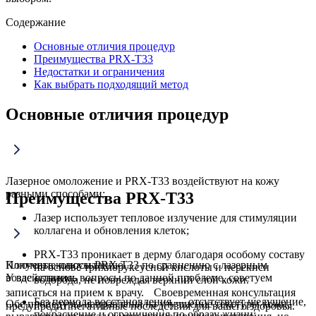
Содержание
Основные отличия процедур
Преимущества PRX-T33
Недостатки и ограничения
Как выбрать подходящий метод
Основные отличия процедур
Лазерное омоложение и PRX-T33 воздействуют на кожу
разными способами:
Преимущества PRX-T33
Лазер использует тепловое излучение для стимуляции
коллагена и обновления клеток;
PRX-T33 проникает в дерму благодаря особому составу
Ключевые плюсы PRX-T33 по сравнению с лазерным
Получите консультацию
на основе трихлоруксусной кислоты и перекиси
воздействием:
У вас остались вопросы по данной проблеме, советуем
водорода, не повреждая верхний слой кожи.
записаться на прием к врачу. Своевременная консультация
Без периода восстановления — отсутствует шелушение,
Обе процедуры направлены на улучшение текстуры кожи,
предупредит негативные последствия для вашего здоровья.
покраснение и ограничения по образу жизни;