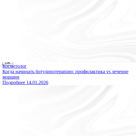
сайта. Продолжая пользоваться сайтом, вы даете
согласие на
обработку персональных данных
. Если вы хотите запретить
обработку файлов cookie, отключите cookie в настройках
вашего браузера.
OK
Уважаемые пациенты, в связи с перебоями в работе WhatsApp
и Telegram на территории РФ, уведомляем Вас о том, что
вопросы по записи можно направлять в MAX, привязанный к
номеру 8 (931) 970-63-16 или звоните по телефону 8 (812) 779-
17-39.
Благодарим за понимание!
OK
Косметолог
Когда начинать ботулинотерапию: профилактика vs лечение
морщин
Подробнее
14.01.2026