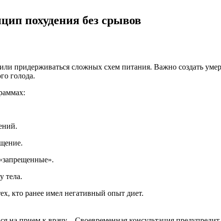
цип похудения без срывов
 или придерживаться сложных схем питания. Важно создать уме
го голода.
раммах:
ений.
щение.
 «запрещенные».
у тела.
ех, кто ранее имел негативный опыт диет.
ься на прием к врачу. Своевременная консультация предупредит