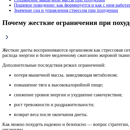
Пищевое поведение: как формируется и как с ним работа
Значение сна и управления стрессом при похудении
Почему жесткие ограничения при похуд
Жесткие диеты воспринимаются организмом как стрессовая сит
расхода энергии и более медленному сжиганию жировой ткани
Дополнительные последствия резких ограничений:
потеря мышечной массы, замедляющая метаболизм;
повышение тяги к высококалорийной пище;
снижение уровня энергии и ухудшение самочувствия;
рост тревожности и раздражительности;
возврат веса после окончания диеты.
Как можно похудеть надежно и безопасно — вопрос стратегии,
организма.