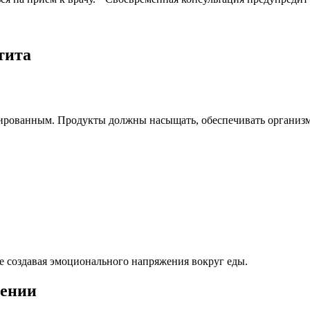
тита
ированным. Продукты должны насыщать, обеспечивать организм 
не создавая эмоционального напряжения вокруг еды.
дении