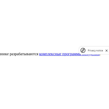
Privacy notice
линике разрабатываются
комплексные программы похудения
.