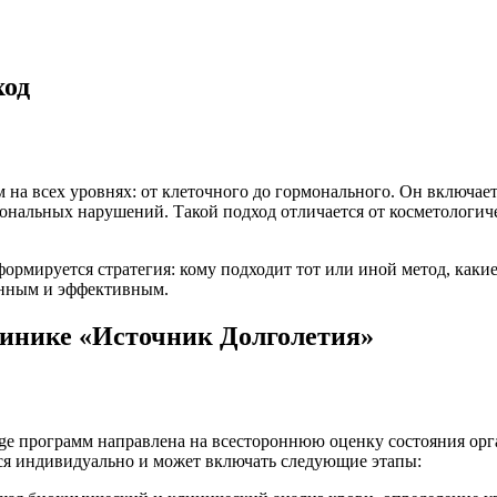
ход
м на всех уровнях: от клеточного до гормонального. Он включае
альных нарушений. Такой подход отличается от косметологическ
формируется стратегия: кому подходит тот или иной метод, каки
анным и эффективным.
клинике «Источник Долголетия»
age программ направлена на всестороннюю оценку состояния орг
ся индивидуально и может включать следующие этапы: