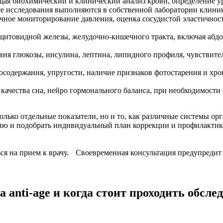
ая биохимический и клинический анализ крови, определение у
е исследования выполняются в собственной лаборатории клини
ное мониторирование давления, оценка сосудистой эластичности
щитовидной железы, желудочно-кишечного тракта, включая абд
ня глюкозы, инсулина, лептина, липидного профиля, чувствител
осодержания, упругости, наличие признаков фотостарения и хро
качества сна, нейро гормонального баланса, при необходимост
лько отдельные показатели, но и то, как различные системы ор
егию и подобрать индивидуальный план коррекции и профилактик
ься на прием к врачу. Своевременная консультация предупредит
 anti-age и когда стоит проходить обсле