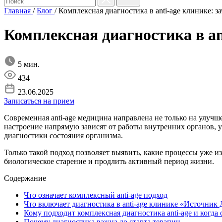
Главная
/
Блог
/
Комплексная диагностика в anti-age клинике: з
Комплексная диагностика в an
5 мин.
434
23.06.2025
Записаться на прием
Современная anti-age медицина направлена не только на улучш
настроение напрямую зависят от работы внутренних органов, 
диагностики состояния организма.
Только такой подход позволяет выявить, какие процессы уже из
биологическое старение и продлить активный период жизни.
Содержание
Что означает комплексный anti-age подход
Что включает диагностика в anti-age клинике «Источник
Кому подходит комплексная диагностика anti-age и когда
Почему диагностика важна до старта терапии