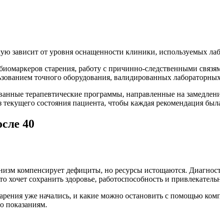
ямую зависит от уровня оснащенности клиники, используемых л
иомаркеров старения, работу с причинно-следственными связя
ользованием точного оборудования, валидированных лабораторн
ванные терапевтические программы, направленные на замедлени
из текущего состояния пациента, чтобы каждая рекомендация бы
сле 40
изм компенсирует дефициты, но ресурсы истощаются. Диагностик
кто хочет сохранить здоровье, работоспособность и привлекател
старения уже начались, и какие можно остановить с помощью ко
о показаниям.