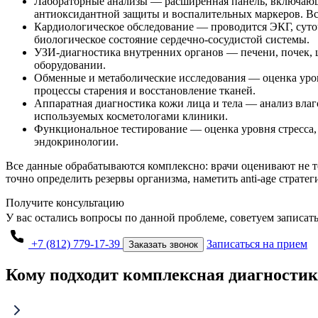
Лабораторные анализы — расширенная панель, включающ
антиоксидантной защиты и воспалительных маркеров. Вс
Кардиологическое обследование — проводится ЭКГ, суточ
биологическое состояние сердечно-сосудистой системы.
УЗИ-диагностика внутренних органов — печени, почек, 
оборудовании.
Обменные и метаболические исследования — оценка уров
процессы старения и восстановление тканей.
Аппаратная диагностика кожи лица и тела — анализ влаг
используемых косметологами клиники.
Функциональное тестирование — оценка уровня стресса, 
эндокринологии.
Все данные обрабатываются комплексно: врачи оценивают не то
точно определить резервы организма, наметить anti-age страт
Получите консультацию
У вас остались вопросы по данной проблеме, советуем записат
+7 (812) 779-17-39
Записаться на прием
Заказать звонок
Кому подходит комплексная диагностика