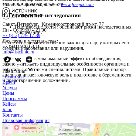
сердцем и другими органами.
Источник фото/картинки:
www.freepik.com
4. Генетические исследования
Санкт-Петербург, Каменноостровский пр-кт, 77
Генетические тесты : оценивают риски наследственных
Пн - Сб 09:00 – 21:00
заболеваний.
+7 (812) 779-17-39
Для связи в мессенджерах:
Такие исследования особенно важны для пар, у которых есть
+7 (931) 970-63-16
семейные заболевания или нарушения.
info@istclinic.ru
Чтобы получить максимальный эффект от обследования,
важно учитывать индивидуальные особенности организма и
работать с опытными специалистами. Правильный подбор
Навигация
анализов играет ключевую роль в подготовке к беременности
О клинике
и предотвращении осложнений.
Врачи
Услуги
Цены
Программы
Кейсы
Блог
Контакты
Правовая информация