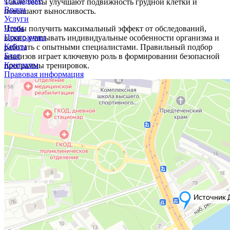
О клинике
Такие тесты улучшают подвижность грудной клетки и
Врачи
повышают выносливость.
Услуги
Цены
Чтобы получить максимальный эффект от обследований,
Программы
важно учитывать индивидуальные особенности организма и
Кейсы
работать с опытными специалистами. Правильный подбор
Блог
анализов играет ключевую роль в формировании безопасной
Контакты
программы тренировок.
Правовая информация