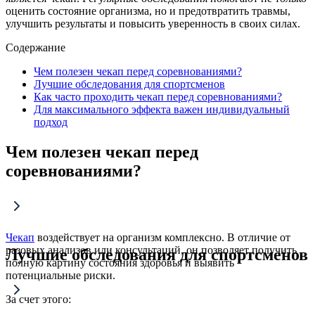
оценить состояние организма, но и предотвратить травмы,
улучшить результаты и повысить уверенность в своих силах.
Содержание
Чем полезен чекап перед соревнованиями?
Лучшие обследования для спортсменов
Как часто проходить чекап перед соревнованиями?
Для максимального эффекта важен индивидуальный
подход
Чем полезен чекап перед
соревнованиями?
Чекап
воздействует на организм комплексно. В отличие от
разовых анализов или консультаций, он позволяет получить
Лучшие обследования для спортсменов
полную картину состояния здоровья и выявить
потенциальные риски.
За счет этого: