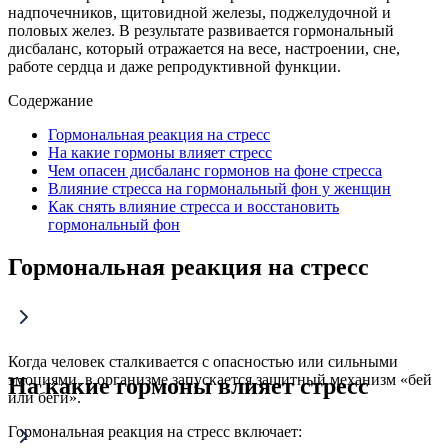
надпочечников, щитовидной железы, поджелудочной и
половых желез. В результате развивается гормональный
дисбаланс, который отражается на весе, настроении, сне,
работе сердца и даже репродуктивной функции.
Содержание
Гормональная реакция на стресс
На какие гормоны влияет стресс
Чем опасен дисбаланс гормонов на фоне стресса
Влияние стресса на гормональный фон у женщин
Как снять влияние стресса и восстановить
гормональный фон
Гормональная реакция на стресс
Когда человек сталкивается с опасностью или сильными
эмоциями, в организме запускается защитный механизм «бей
На какие гормоны влияет стресс
или беги».
Гормональная реакция на стресс включает: