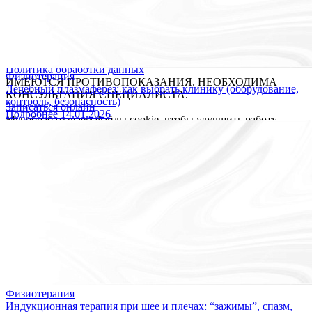
Каменноостровский пр-кт, д. 77, литер р, пом. 1-н
ИНН: 7704520344
ОГРН: 1047796350612
© 2026 «Источник долголетия» Все права защищены.
Политика конфиденциальности
Пользовательское соглашение
Политика обработки данных
Физиотерапия
ИМЕЮТСЯ ПРОТИВОПОКАЗАНИЯ. НЕОБХОДИМА
Лечебный плазмаферез: как выбрать клинику (оборудование,
КОНСУЛЬТАЦИЯ СПЕЦИАЛИСТА.
контроль, безопасность)
Записаться онлайн
Подробнее
14.01.2026
Мы обрабатываем файлы cookie, чтобы улучшить работу
сайта. Продолжая пользоваться сайтом, вы даете
согласие на
обработку персональных данных
. Если вы хотите запретить
обработку файлов cookie, отключите cookie в настройках
вашего браузера.
OK
Уважаемые пациенты, в связи с перебоями в работе WhatsApp
и Telegram на территории РФ, уведомляем Вас о том, что
вопросы по записи можно направлять в MAX, привязанный к
номеру 8 (931) 970-63-16 или звоните по телефону 8 (812) 779-
17-39.
Благодарим за понимание!
OK
Физиотерапия
Индукционная терапия при шее и плечах: “зажимы”, спазм,