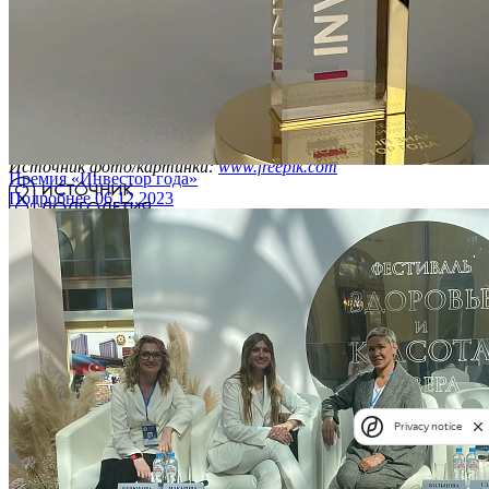
Отправить
Нажимая на кнопку, вы даёте согласие на
обработку
персональных данных
и соглашаетесь c
политикой
конфиденциальности
.
Спасибо!
Наш менеджер свяжется с вами в самое ближайшее время.
Источник фото/картинки:
www.freepik.com
Премия «Инвестор года»
Подробнее
06.12.2023
Санкт-Петербург, Каменноостровский пр-кт, 77
Пн - Сб 09:00 – 21:00
+7 (812) 779-17-39
Для связи в мессенджерах:
+7 (931) 970-63-16
info@istclinic.ru
Навигация
О клинике
Privacy notice
Врачи
Услуги
Цены