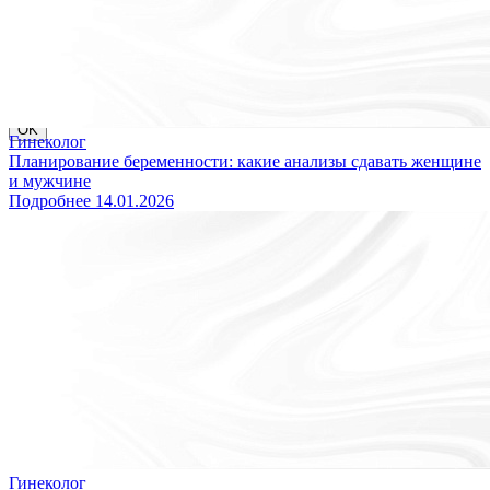
Уважаемые пациенты, в связи с перебоями в работе WhatsApp
и Telegram на территории РФ, уведомляем Вас о том, что
вопросы по записи можно направлять в MAX, привязанный к
номеру 8 (931) 970-63-16 или звоните по телефону 8 (812) 779-
17-39.
Благодарим за понимание!
OK
Гинеколог
Планирование беременности: какие анализы сдавать женщине
и мужчине
Подробнее
14.01.2026
Гинеколог