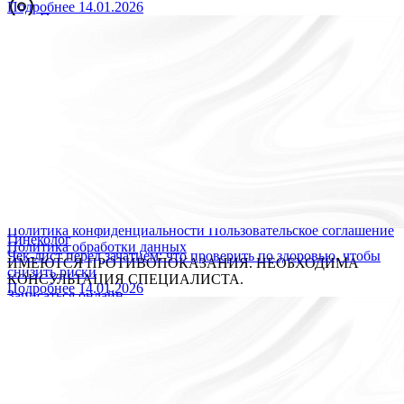
Подробнее
14.01.2026
Построить маршрут
Мы принимаем к оплате:
Версия для слабовидящих
ОБЩЕСТВО С ОГРАНИЧЕННОЙ ОТВЕТСТВЕННОСТЬЮ
"ПРОЕКТ"
Лицензия № Л041-01148-78/00360218
Юридический адрес: 197022, город Санкт-Петербург .,
Каменноостровский пр-кт, д. 77, литер р, пом. 1-н
ИНН: 7704520344
ОГРН: 1047796350612
© 2026 «Источник долголетия» Все права защищены.
Политика конфиденциальности
Пользовательское соглашение
Гинеколог
Политика обработки данных
Чек-лист перед зачатием: что проверить по здоровью, чтобы
ИМЕЮТСЯ ПРОТИВОПОКАЗАНИЯ. НЕОБХОДИМА
снизить риски
КОНСУЛЬТАЦИЯ СПЕЦИАЛИСТА.
Подробнее
14.01.2026
Записаться онлайн
Мы обрабатываем файлы cookie, чтобы улучшить работу
сайта. Продолжая пользоваться сайтом, вы даете
согласие на
обработку персональных данных
. Если вы хотите запретить
обработку файлов cookie, отключите cookie в настройках
вашего браузера.
OK