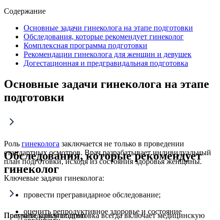
Содержание
Основные задачи гинеколога на этапе подготовки
Обследования, которые рекомендует гинеколог
Комплексная программа подготовки
Рекомендации гинеколога для женщин и девушек
Догестационная и предгравидальная подготовка
Основные задачи гинеколога на этапе
подготовки
Роль
гинеколога
заключается не только в проведении
стандартных осмотров. Врач разрабатывает индивидуальный
Обследования, которые рекомендует
план подготовки, исходя из состояния здоровья женщины.
гинеколог
Ключевые задачи гинеколога:
провести прегравидарное обследование;
оценить репродуктивное здоровье и состояние
Прегравидарная подготовка всегда включает медицинскую
Получите консультацию