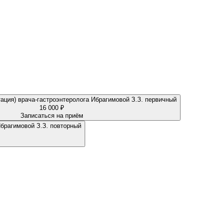
тация) врача-гастроэнтеролога Ибрагимовой З.З. первичный
16 000 ₽
Записаться на приём
Ибрагимовой З.З. повторный