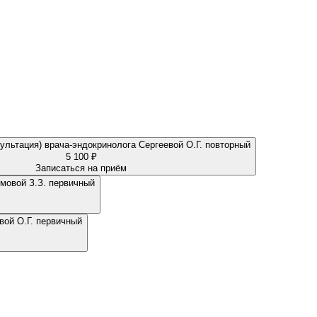
Прием (осмотр, консультация) врача-эндокринолога Сергеевой О.Г. повторный
5 100 ₽
Записаться на приём
имовой З.З. первичный
вой О.Г. первичный