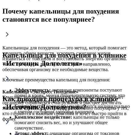
Почему капельницы для похудения
становятся все популярнее?
Капельницы для похудения — это метод, который помогает
улучшить обмен веществ, ускорить сжигание жиров,
Капельница для похудения в клинике
избавиться от токсинов и восстановить энергию организма.
«Источник Долголетия»
Такие процедуры действуют быстро и направленно,
обеспечивая организму все необходимые вещества.
Ключевые преимущества капельниц для похудения:
Эффективность:
активные компоненты поступают
Капельница «Экспресс Похудение»
прямо в кровь, минуя пищеварительную систему, что
Комплекс витаминов, минералов и аминокислот помогает
Как проходит процедура в клинике
обеспечивает быстрое и качественное усвоение.
организму справляться с нагрузками и быстрее достигать
«Источник Долголетия»?
Безопасность:
препараты подбираются индивидуально
желаемой стройности. Процедура особенно популярна у тех,
с учетом состояния здоровья пациента.
кто готовится к важным событиям и хочет быстро прийти в
Комплексное воздействие:
капельницы не только
форму.
помогают снизить вес, но и улучшают общее
самочувствие.
Детокс-эффект:
очищение организма от токсинов