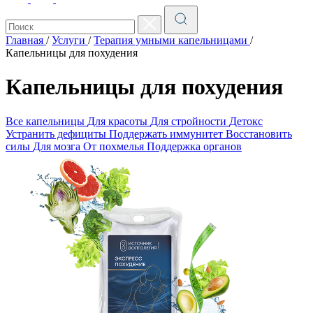
Главная
/
Услуги
/
Терапия умными капельницами
/
Капельницы для похудения
Капельницы для похудения
Все капельницы
Для красоты
Для стройности
Детокс
Устранить дефициты
Поддержать иммунитет
Восстановить
силы
Для мозга
От похмелья
Поддержка органов